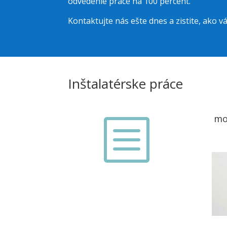
odvedenie práce na 100 percent.
Kontaktujte nás ešte dnes a zistite, ako
Inštalatérske práce
mo
b