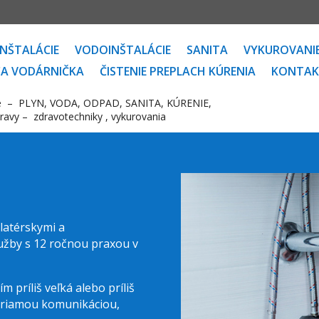
NŠTALÁCIE
VODOINŠTALÁCIE
SANITA
VYKUROVANI
A VODÁRNIČKA
ČISTENIE PREPLACH KÚRENIA
KONTAK
cie – PLYN, VODA, ODPAD, SANITA, KÚRENIE,
pravy – zdravotechniky , vykurovania
latérskymi a
žby s 12 ročnou praxou v
vo
m príliš veľká alebo príliš
 priamou komunikáciou,