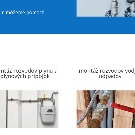
 vám môžeme pomôcť!
ntáž rozvodov plynu a
montáž rozvodov vod
plynových prípojok
odpadov