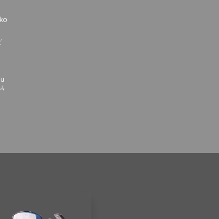
ako
ť
mu
u,