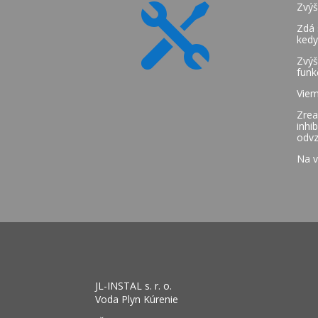
Zvýš

Zdá 
kedy
Zvýš
funk
Viem
Zrea
inhi
odvz
Na v
JL-INSTAL s. r. o.
Voda Plyn Kúrenie