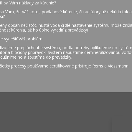
ili sa Vám náklady za kúrenie?
sa Vám, že Váš kotol, podlahové kúrenie, či radiátory už nekúria tak 
si?
ený obsah nečistôt, hustá voda či zlé nastavenie systému môže zníži
čnosť kúrenia, až ho úplne vyradiť z prevádzky!
e vyriešiť Váš problém.
lizujeme prepláchnutie systému, podľa potreby aplikujeme do systé
bítor a biocídny prípravok. Systém napustíme demineralizovanou vodo
dušníme ho a spustíme do prevádzky.
šetky procesy používame certifikované prístroje Rems a Viessmann.