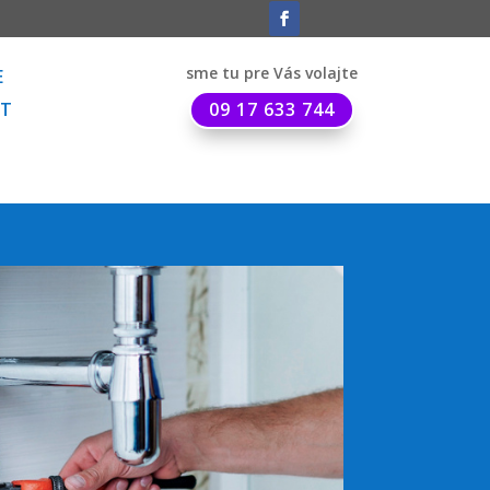
sme tu pre Vás volajte
E
T
09 17 633 744
doinštalácia