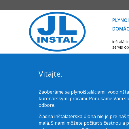
PLYNOI
DOMÁC
inštalá
servis o
Vitajte.
Zaoberáme sa plynoištaláciami, vodoinšta
kúrenárskymi prácami. Ponúkame Vám slu
odbore.
Žiadna inštalatérska úloha nie je pre náš tí
malá. S nami môžete počítať s čestnou a